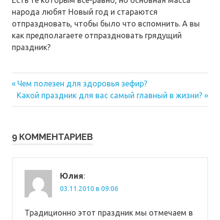
народа любят Новый год и стараются
отпраздновать, чтобы было что вспомнить. А вы
как предполагаете отпраздновать грядущий
праздник?
Предыдущая
Навигация
Чем полезен для здоровья зефир?
Следующая
запись:
Какой праздник для вас самый главный в жизни?
по
запись:
записям
9 КОММЕНТАРИЕВ
Юлия
:
03.11.2010 в 09:06
Традиционно этот праздник мы отмечаем в