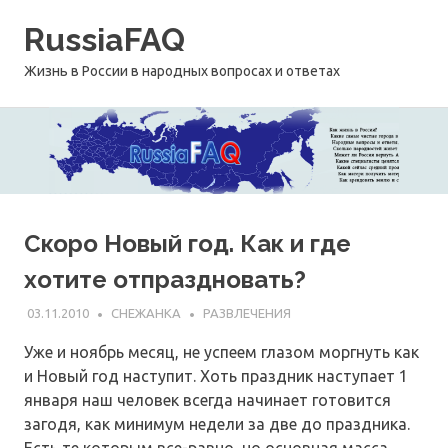
Перейти
RussiaFAQ
к
содержимому
Жизнь в России в народных вопросах и ответах
Скоро Новый год. Как и где
хотите отпраздновать?
03.11.2010
СНЕЖАНКА
РАЗВЛЕЧЕНИЯ
Уже и ноябрь месяц, не успеем глазом моргнуть как
и Новый год наступит. Хоть праздник наступает 1
января наш человек всегда начинает готовится
загодя, как минимум недели за две до праздника.
Есть те которым все-равно, но основная масса