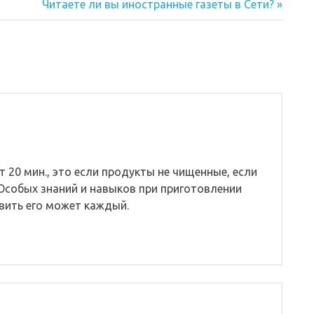
Следующая
Читаете ли вы иностранные газеты в Сети?
запись:
т 20 мин., это если продукты не чищенные, если
 Особых знаний и навыков при приготовлении
овить его может каждый.