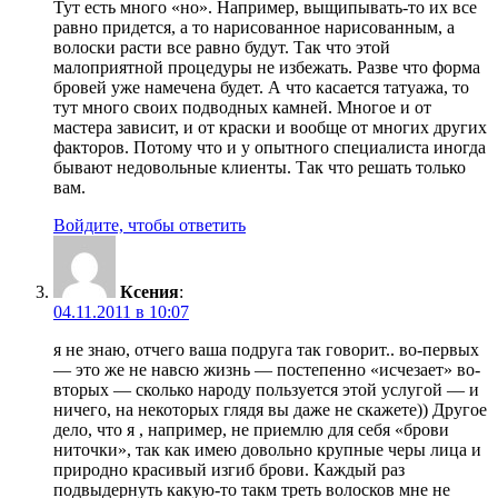
Тут есть много «но». Например, выщипывать-то их все
равно придется, а то нарисованное нарисованным, а
волоски расти все равно будут. Так что этой
малоприятной процедуры не избежать. Разве что форма
бровей уже намечена будет. А что касается татуажа, то
тут много своих подводных камней. Многое и от
мастера зависит, и от краски и вообще от многих других
факторов. Потому что и у опытного специалиста иногда
бывают недовольные клиенты. Так что решать только
вам.
Войдите, чтобы ответить
Ксения
:
04.11.2011 в 10:07
я не знаю, отчего ваша подруга так говорит.. во-первых
— это же не навсю жизнь — постепенно «исчезает» во-
вторых — сколько народу пользуется этой услугой — и
ничего, на некоторых глядя вы даже не скажете)) Другое
дело, что я , например, не приемлю для себя «брови
ниточки», так как имею довольно крупные черы лица и
природно красивый изгиб брови. Каждый раз
подвыдернуть какую-то такм треть волосков мне не