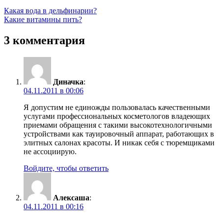
Навигация
Предыдущая
Какая вода в дельфинарии?
запись:
Следующая
Какие витамины пить?
по
запись:
записям
3 комментария
Диначка
:
04.11.2011 в 00:06
Я допустим не единожды пользовалась качественными
услугами профессиональных косметологов владеющих
приемами обращения с такими высокотехнологичными
устройствами как тауировочный аппарат, работающих в
элитных салонах красоты. И никак себя с тюремщиками
не ассоциирую.
Войдите, чтобы ответить
Алексаша
:
04.11.2011 в 00:16