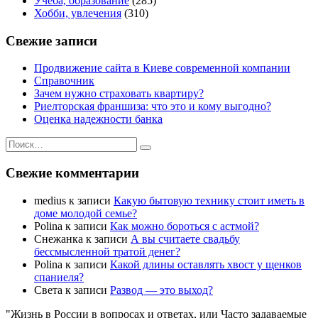
Учеба, образование
(285)
Хобби, увлечения
(310)
Свежие записи
Продвижение сайта в Киеве современной компании
Справочник
Зачем нужно страховать квартиру?
Риелторская франшиза: что это и кому выгодно?
Оценка надежности банка
Искать:
Поиск
Свежие комментарии
medius
к записи
Какую бытовую технику стоит иметь в
доме молодой семье?
Polina
к записи
Как можно бороться с астмой?
Снежанка
к записи
А вы считаете свадьбу
бессмысленной тратой денег?
Polina
к записи
Какой длины оставлять хвост у щенков
спаниеля?
Света
к записи
Развод — это выход?
"Жизнь в России в вопросах и ответах, или Часто задаваемые