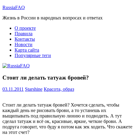
Перейти
RussiaFAQ
к
Жизнь в России в народных вопросах и ответах
содержимому
О проекте
Правила
Контакты
Новости
Карта сайта
Популярные теги
Стоит ли делать татуаж бровей?
03.11.2011
Starshine
Красота, образ
Стоит ли делать татуаж бровей? Хочется сделать, чтобы
каждый день не рисовать брови, а то устанешь их
выщипывать под правильную линию и подводить. А тут
сделал татуаж и всё ок, красивые, яркие, четкие брови. А
подруга говорит, что буду я потом как зек ходить. Что скажете
на этот счет?