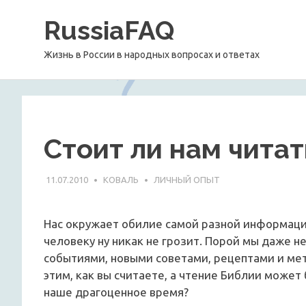
Перейти
RussiaFAQ
к
содержимому
Жизнь в России в народных вопросах и ответах
Стоит ли нам чита
11.07.2010
КОВАЛЬ
ЛИЧНЫЙ ОПЫТ
Нас окружает обилие самой разной информац
человеку ну никак не грозит. Порой мы даже 
событиями, новыми советами, рецептами и мет
этим, как вы считаете, а чтение Библии может
наше драгоценное время?