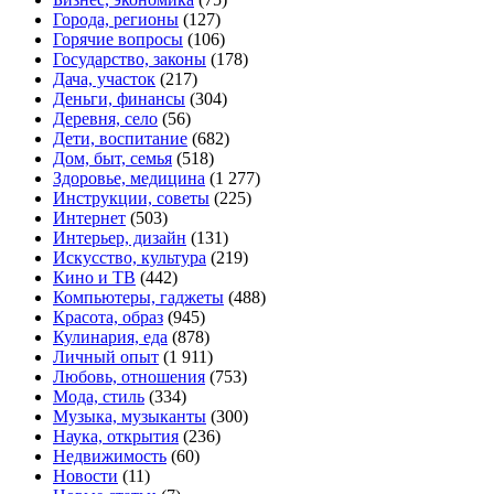
Города, регионы
(127)
Горячие вопросы
(106)
Государство, законы
(178)
Дача, участок
(217)
Деньги, финансы
(304)
Деревня, село
(56)
Дети, воспитание
(682)
Дом, быт, семья
(518)
Здоровье, медицина
(1 277)
Инструкции, советы
(225)
Интернет
(503)
Интерьер, дизайн
(131)
Искусство, культура
(219)
Кино и ТВ
(442)
Компьютеры, гаджеты
(488)
Красота, образ
(945)
Кулинария, еда
(878)
Личный опыт
(1 911)
Любовь, отношения
(753)
Мода, стиль
(334)
Музыка, музыканты
(300)
Наука, открытия
(236)
Недвижимость
(60)
Новости
(11)