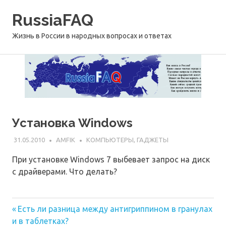
Перейти
RussiaFAQ
к
содержимому
Жизнь в России в народных вопросах и ответах
Установка Windows
31.05.2010
AMFIK
КОМПЬЮТЕРЫ, ГАДЖЕТЫ
При установке Windows 7 выбевает запрос на диск
с драйверами. Что делать?
Предыдущая
Навигация
Есть ли разница между антигриппином в гранулах
запись:
и в таблетках?