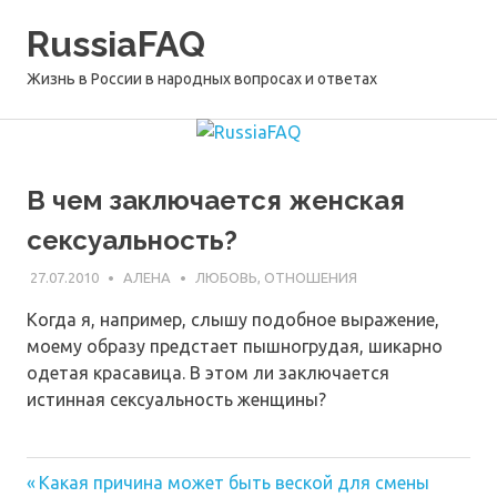
Перейти
RussiaFAQ
к
содержимому
Жизнь в России в народных вопросах и ответах
В чем заключается женская
сексуальность?
27.07.2010
АЛЕНА
ЛЮБОВЬ, ОТНОШЕНИЯ
Когда я, например, слышу подобное выражение,
моему образу предстает пышногрудая, шикарно
одетая красавица. В этом ли заключается
истинная сексуальность женщины?
Предыдущая
Навигация
Какая причина может быть веской для смены