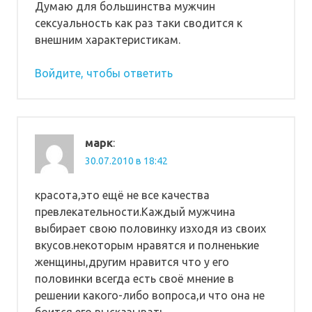
Думаю для большинства мужчин
сексуальность как раз таки сводится к
внешним характеристикам.
Войдите, чтобы ответить
марк
:
30.07.2010 в 18:42
красота,это ещё не все качества
превлекательности.Каждый мужчина
выбирает свою половинку изходя из своих
вкусов.некоторым нравятся и полненькие
женщины,другим нравится что у его
половинки всегда есть своё мнение в
решении какого-либо вопроса,и что она не
боится его высказывать.