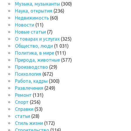
Музыка, музыканты
(300)
Наука, открытия
(236)
Недвижимость
(60)
Новости
(11)
Новые статьи
(7)
О товарах и услугах
(325)
Общество, люди
(1 031)
Политика, в мире
(111)
Природа, животные
(577)
Производство
(29)
Психология
(672)
Работа, кадры
(300)
Развлечения
(249)
Ремонт
(131)
Спорт
(256)
Справки
(53)
статьи
(28)
Стиль жизни
(172)
Строительство
(116)