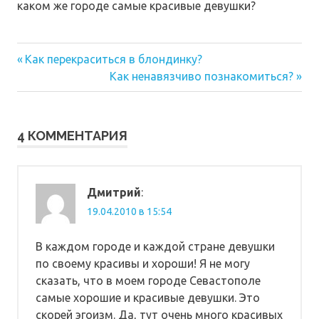
каком же городе самые красивые девушки?
Предыдущая
Навигация
Как перекраситься в блондинку?
запись:
Следующая
Как ненавязчиво познакомиться?
по
запись:
записям
4 КОММЕНТАРИЯ
Дмитрий
:
19.04.2010 в 15:54
В каждом городе и каждой стране девушки
по своему красивы и хороши! Я не могу
сказать, что в моем городе Севастополе
самые хорошие и красивые девушки. Это
скорей эгоизм. Да, тут очень много красивых