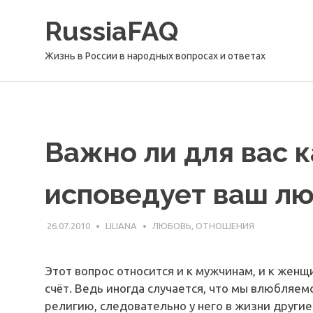
Перейти
RussiaFAQ
к
содержимому
Жизнь в России в народных вопросах и ответах
Важно ли для вас 
исповедует ваш л
26.07.2010
LILIANA
ЛЮБОВЬ, ОТНОШЕНИЯ
Этот вопрос относится и к мужчинам, и к женщ
счёт. Ведь иногда случается, что мы влюбляем
религию, следовательно у него в жизни другие