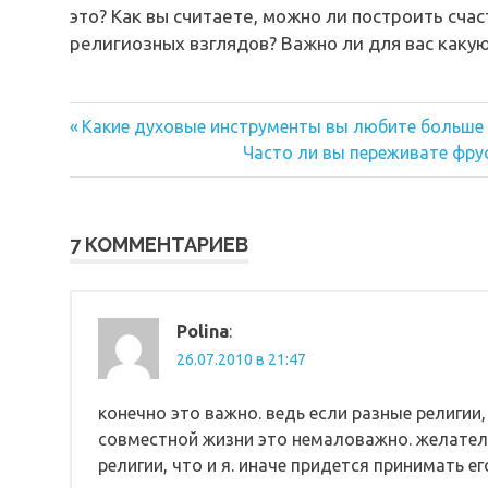
это? Как вы считаете, можно ли построить сч
религиозных взглядов? Важно ли для вас как
Предыдущая
Навигация
Какие духовые инструменты вы любите больше 
запись:
Следующая
Часто ли вы переживате фру
по
запись:
записям
7 КОММЕНТАРИЕВ
Polina
:
26.07.2010 в 21:47
конечно это важно. ведь если разные религии,
совместной жизни это немаловажно. желате
религии, что и я. иначе придется принимать е