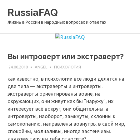
Перейти
RussiaFAQ
к
содержимому
Жизнь в России в народных вопросах и ответах
Вы интроверт или экстраверт?
24.06.2010
ANGEL
ПСИХОЛОГИЯ
как известно, в психологии все люди делятся на
два типа — экстраверты и интроверты.
экстраверты ориентированы вовне, на
окружающих, они живут как бы "наружу", их
интересует всё вокруг, они общительны. а
интроверты, наоборот, замкнуты, склонны к
самокопанию, направлены вовнутрь, в свой мир,
спокойны, молчаливы, иногда застенчивы.
к какому типу вы себя относите?