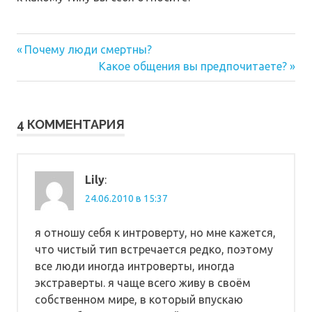
Предыдущая
Навигация
Почему люди смертны?
запись:
Следующая
Какое общения вы предпочитаете?
по
запись:
записям
4 КОММЕНТАРИЯ
Lily
:
24.06.2010 в 15:37
я отношу себя к интроверту, но мне кажется,
что чистый тип встречается редко, поэтому
все люди иногда интроверты, иногда
экстраверты. я чаще всего живу в своём
собственном мире, в который впускаю