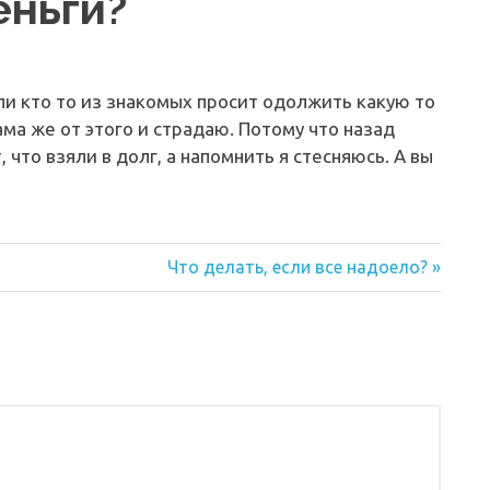
еньги?
ли кто то из знакомых просит одолжить какую то
ама же от этого и страдаю. Потому что назад
 что взяли в долг, а напомнить я стесняюсь. А вы
Следующая
Что делать, если все надоело?
запись: