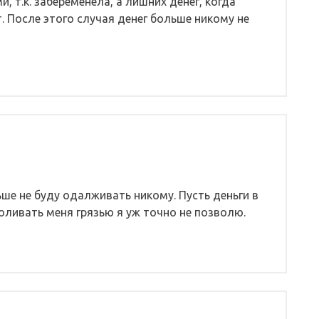
, т.к. забеременела, а лишних денег, когда
 После этого случая денег больше никому не
ше не буду одалживать никому. Пусть деньги в
поливать меня грязью я уж точно не позволю.