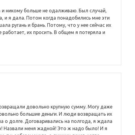
а и никому больше не одалживаю. Был случай,
, и я дала. Потом когда понадобились мне эти
ала ругань и брань. Потому, что у нее сейчас их
не работает, их просить. В общем я потеряла и
возвращали довольно крупную сумму. Могу даже
 довольно большие деньги. И люди возвращать их
ла о долге. Договаривались на полгода, я ждала
ю! Назвали меня жадной! Это ж надо было! И я