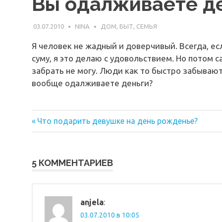
Вы одалживаете д
03.07.2010
NINA
ДОМ, БЫТ, СЕМЬЯ
Я человек не жадный и доверчивый. Всегда, ес
суму, я это делаю с удовольствием. Но потом с
забрать не могу. Люди как то быстро забывают,
вообще одалживаете деньги?
Предыдущая
Навигация
Что подарить девушке на день рожденье?
запись:
по
записям
5 КОММЕНТАРИЕВ
anjela
:
03.07.2010 в 10:05