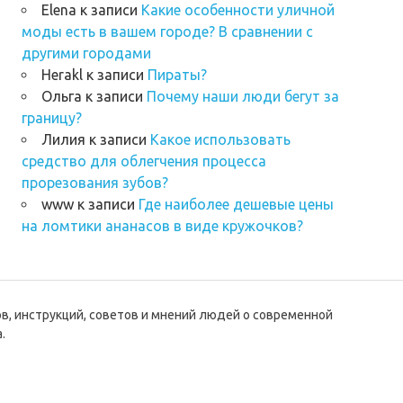
Elena
к записи
Какие особенности уличной
моды есть в вашем городе? В сравнении с
другими городами
Herakl
к записи
Пираты?
Ольга
к записи
Почему наши люди бегут за
границу?
Лилия
к записи
Какое использовать
средство для облегчения процесса
прорезования зубов?
www
к записи
Где наиболее дешевые цены
на ломтики ананасов в виде кружочков?
ов, инструкций, советов и мнений людей о современной
.