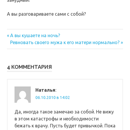
А вы разговариваете сами с собой?
Предыдущая
Навигация
А вы кушаете на ночь?
запись:
Следующая
Ревновать своего мужа к его матери нормально?
по
запись:
записям
4 КОММЕНТАРИЯ
Наталья
:
06.10.2010 в 14:02
Да, иногда такое замечаю за собой. Не вижу
в этом катастрофы и необходимости
бежать к врачу. Пусть будет привычкой. Пока