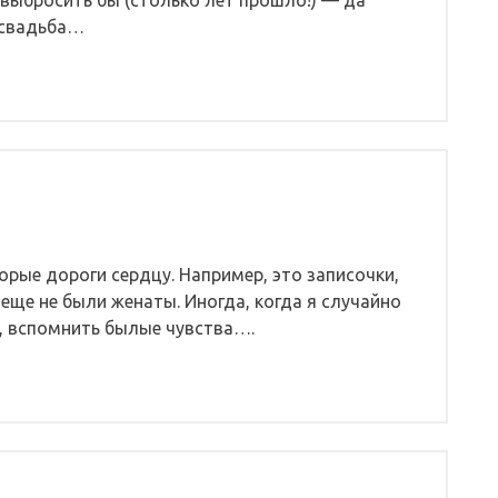
и выбросить бы (столько лет прошло!) — да
 свадьба…
орые дороги сердцу. Например, это записочки,
 еще не были женаты. Иногда, когда я случайно
ь, вспомнить былые чувства….