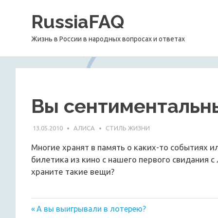
Перейти
RussiaFAQ
к
содержимому
Жизнь в России в народных вопросах и ответах
Вы сентиментальн
13.05.2010
АЛИСА
СТИЛЬ ЖИЗНИ
Многие хранят в память о каких-то событиях и
билетика из кино с нашего первого свидания с
храните такие вещи?
Предыдущая
Навигация
А вы выигрывали в лотерею?