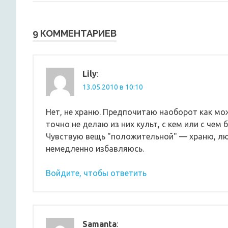
запись:
по
записям
9 КОММЕНТАРИЕВ
Lily
:
13.05.2010 в 10:10
Нет, не храню. Предпочитаю наоборот как мо
точно не делаю из них культ, с кем или с чем
Чувствую вещь "положительной" — храню, лю
немедленно избавляюсь.
Войдите, чтобы ответить
Samanta
: