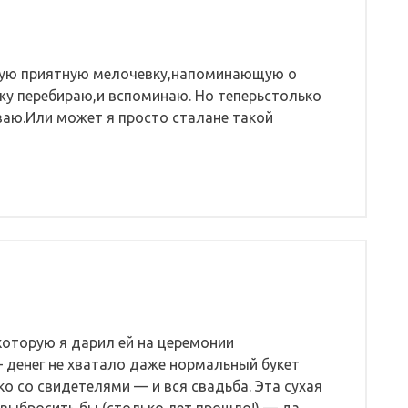
зную приятную мелочевку,напоминающую о
жу перебираю,и вспоминаю. Но теперьстолько
ваю.Или может я просто сталане такой
 которую я дарил ей на церемонии
 денег не хватало даже нормальный букет
ко со свидетелями — и вся свадьба. Эта сухая