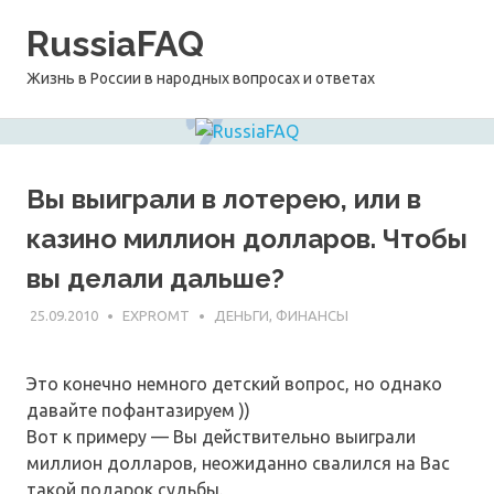
Перейти
RussiaFAQ
к
содержимому
Жизнь в России в народных вопросах и ответах
Вы выиграли в лотерею, или в
казино миллион долларов. Чтобы
вы делали дальше?
25.09.2010
EXPROMT
ДЕНЬГИ, ФИНАНСЫ
Это конечно немного детский вопрос, но однако
давайте пофантазируем ))
Вот к примеру — Вы действительно выиграли
миллион долларов, неожиданно свалился на Вас
такой подарок судьбы.