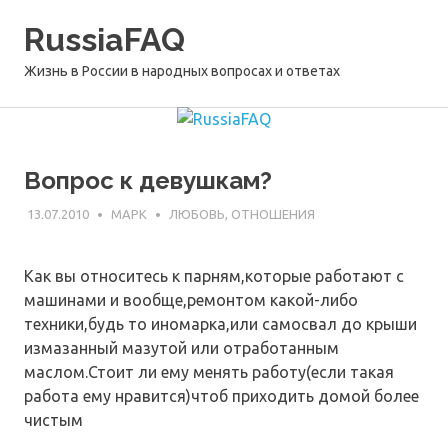
Перейти
RussiaFAQ
к
содержимому
Жизнь в России в народных вопросах и ответах
Вопрос к девушкам?
13.07.2010
МАРК
ЛЮБОВЬ, ОТНОШЕНИЯ
Как вы относитесь к парням,которые работают с
машинами и вообще,ремонтом какой-либо
техники,будь то иномарка,или самосвал до крыши
измазанный мазутой или отработанным
маслом.Стоит ли ему менять работу(если такая
работа ему нравится)чтоб приходить домой более
чистым