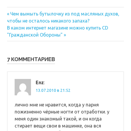
Предыдущая
Навигация
Чем вымыть бутылочку из под масляных духов,
запись:
чтобы не осталось никакого запаха?
по
Следующая
В каком интернет магазине можно купить CD
запись:
записям
"Гражданской Обороны"
7 КОММЕНТАРИЕВ
Enz
:
13.07.2010 в 21:52
лично мне не нравится, когда у парня
пожизненно чёрные ногти от отработки. у
меня один знакомый такой, и он когда
стирает вещи свои в машинке, она вся