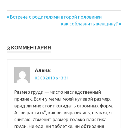
Предыдущая
Навигация
Встреча с родителями второй половинки
запись:
Следующая
как соблазнить женщину?
по
запись:
записям
3 КОММЕНТАРИЯ
Алена
:
05.08.2010 в 13:31
Размер груди — чисто наследственный
признак. Если у мамы моей нулевой размер,
вряд ли мне стоит ожидать огромных форм.
А "вырастить", как вы выразились, нельзя, я
считаю. Изменит размер только пластика
груди. Ни еда, ни таблетки, ни обтирания