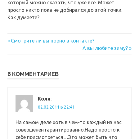
который можно сказать, что уже всё. Может
просто никто пока не добирался до этой точки.
Как думаете?
Предыдущая
Навигация
Смотрите ли вы порно в контакте?
запись:
Следующая
А вы любите зиму?
по
запись:
записям
6 КОММЕНТАРИЕВ
Коля
:
02.02.2011 в 22:41
На самом деле хоть в чем-то каждый из нас
совершенен гарантированно.Надо просто к
себе присмотреться…Это может быть что