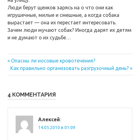
Люди берут щенков зарясь на о что они как
игрушечные, милые и смешные, а когда собака
вырастает — она их перестает интересовать.
Зачем люди мучают собак? Иногда дарят их детям
и не думают о их судьбе…
Предыдущая
Навигация
Опасны ли носовые кровотечения?
Следующая
запись:
Как правильно организовать разгрузочный день?
по
запись:
записям
4 КОММЕНТАРИЯ
Алексей
:
14.05.2010 в 01:09