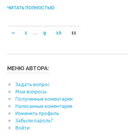
ЧИТАТЬ ПОЛНОСТЬЮ
Навигация
ПРЕДЫДУЩИЕ
«
1
…
9
10
11
ЗАПИСИ
по
записям
МЕНЮ АВТОРА:
Задать вопрос
Мои вопросы
Полученные коментарии
Написанные коментарии
Изменить профиль
Забыли пароль?
Войти