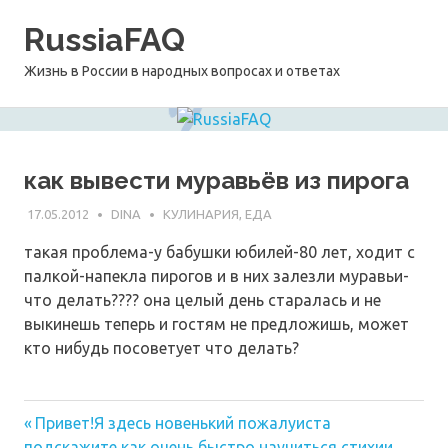
Перейти
RussiaFAQ
к
содержимому
Жизнь в России в народных вопросах и ответах
как вывести муравьёв из пирога
17.05.2012
DINA
КУЛИНАРИЯ, ЕДА
такая проблема-у бабушки юбилей-80 лет, ходит с
палкой-напекла пирогов и в них залезли муравьи-
что делать???? она целый день старалась и не
выкинешь теперь и гостям не предложишь, может
кто нибудь посоветует что делать?
Предыдущая
Навигация
Привет!Я здесь новенький пожалуиста
запись:
подскажите как очень быстро научиться стихии