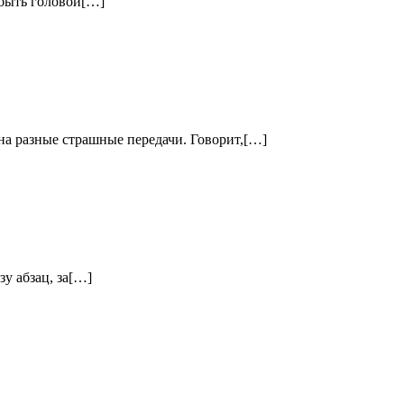
 быть головой[…]
на разные страшные передачи. Говорит,[…]
зу абзац, за[…]