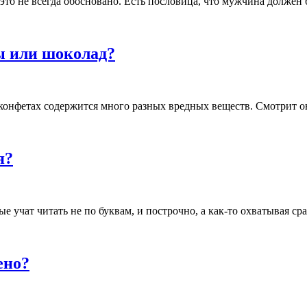
это не всегда обосновано. Есть пословица, что мужчина должен
ы или шоколад?
 конфетах содержится много разных вредных веществ. Смотрит о
я?
 учат читать не по буквам, и построчно, а как-то охватывая сра
ено?