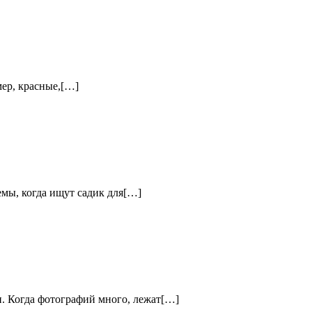
мер, красные,[…]
емы, когда ищут садик для[…]
и. Когда фотографий много, лежат[…]