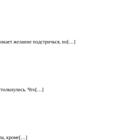
никает желание подстричься, но[…]
столкнулись. Что[…]
ла, кроме[…]