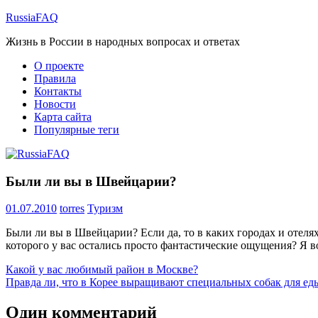
Перейти
RussiaFAQ
к
Жизнь в России в народных вопросах и ответах
содержимому
О проекте
Правила
Контакты
Новости
Карта сайта
Популярные теги
Были ли вы в Швейцарии?
01.07.2010
torres
Туризм
Были ли вы в Швейцарии? Если да, то в каких городах и отелях
которого у вас остались просто фантастические ощущения? Я в
Навигация
Предыдущая
Какой у вас любимый район в Москве?
запись:
Следующая
Правда ли, что в Корее выращивают специальных собак для ед
по
запись:
записям
Один комментарий