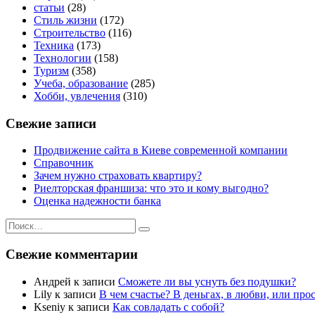
статьи
(28)
Стиль жизни
(172)
Строительство
(116)
Техника
(173)
Технологии
(158)
Туризм
(358)
Учеба, образование
(285)
Хобби, увлечения
(310)
Свежие записи
Продвижение сайта в Киеве современной компании
Справочник
Зачем нужно страховать квартиру?
Риелторская франшиза: что это и кому выгодно?
Оценка надежности банка
Искать:
Поиск
Свежие комментарии
Андрей
к записи
Сможете ли вы уснуть без подушки?
Lily
к записи
В чем счастье? В деньгах, в любви, или про
Kseniy
к записи
Как совладать с собой?