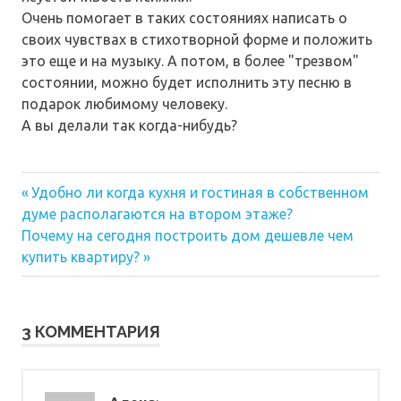
Очень помогает в таких состояниях написать о
своих чувствах в стихотворной форме и положить
это еще и на музыку. А потом, в более "трезвом"
состоянии, можно будет исполнить эту песню в
подарок любимому человеку.
А вы делали так когда-нибудь?
Предыдущая
Навигация
Удобно ли когда кухня и гостиная в собственном
запись:
думе располагаются на втором этаже?
по
Следующая
Почему на сегодня построить дом дешевле чем
запись:
записям
купить квартиру?
3 КОММЕНТАРИЯ