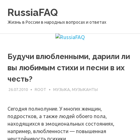
Перейти
RussiaFAQ
к
содержимому
Жизнь в России в народных вопросах и ответах
Будучи влюбленными, дарили ли
вы любимым стихи и песни в их
честь?
26.07.2010
ROOT
МУЗЫКА, МУЗЫКАНТЫ
Сегодня полнолуние. У многих женщин,
подростков, а также людей обоего пола,
находящихся в эмоциональных состояниях,
например, влюбленности — повышенная
неустойчивость психики.