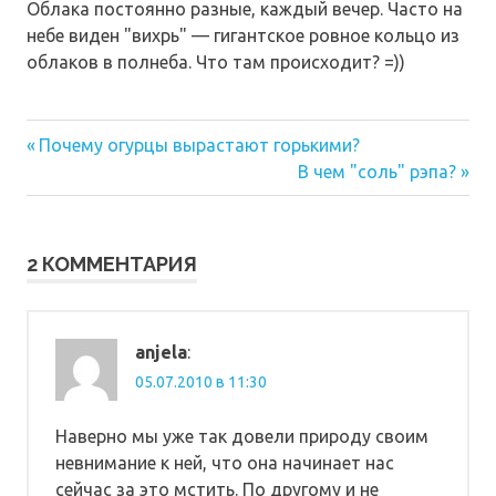
Облака постоянно разные, каждый вечер. Часто на
небе виден "вихрь" — гигантское ровное кольцо из
облаков в полнеба. Что там происходит? =))
Предыдущая
Навигация
Почему огурцы вырастают горькими?
запись:
Следующая
В чем "соль" рэпа?
по
запись:
записям
2 КОММЕНТАРИЯ
anjela
:
05.07.2010 в 11:30
Наверно мы уже так довели природу своим
невнимание к ней, что она начинает нас
сейчас за это мстить. По другому и не