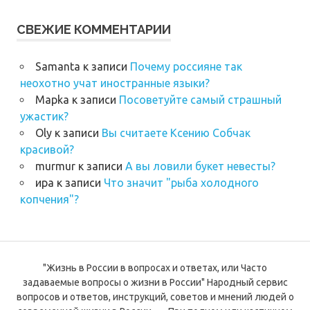
СВЕЖИЕ КОММЕНТАРИИ
Samanta
к записи
Почему россияне так
неохотно учат иностранные языки?
Mapka
к записи
Посоветуйте самый страшный
ужастик?
Oly
к записи
Вы считаете Ксению Собчак
красивой?
murmur
к записи
А вы ловили букет невесты?
ира
к записи
Что значит "рыба холодного
копчения"?
"Жизнь в России в вопросах и ответах, или Часто
задаваемые вопросы о жизни в России" Народный сервис
вопросов и ответов, инструкций, советов и мнений людей о