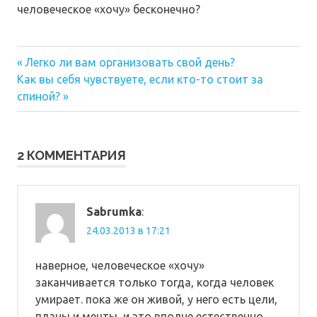
человеческое «хочу» бесконечно?
Предыдущая
Навигация
Легко ли вам организовать свой день?
Следующая
запись:
Как вы себя чувствуете, если кто-то стоит за
по
запись:
спиной?
записям
2 КОММЕНТАРИЯ
Sabrumka
:
24.03.2013 в 17:21
наверное, человеческое «хочу»
заканчивается только тогда, когда человек
умирает. пока же он живой, у него есть цели,
планы и мечты, и это вполне естественно.