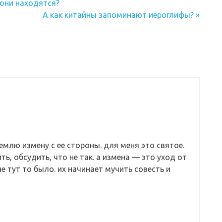
 они находятся?
Следующая
А как китайны запоминают иероглифы?
запись:
емлю измену с ее стороны. для меня это святое.
ть, обсудить, что не так. а измена — это уход от
е тут то было. их начинает мучить совесть и