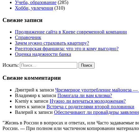
Учеба, образование
(285)
Хобби, увлечения
(310)
Свежие записи
Продвижение сайта в Киеве современной компании
Справочник
Зачем нужно страховать квартиру?
Риелторская франшиза: что это и кому выгодно?
Оценка надежности банка
Искать:
Поиск
Свежие комментарии
Дмитрий
к записи
Чрезмерное употребление майонеза — 
Владимир
к записи
Помогала ли вам клизма?
Kseniy
к записи
Нужно ли венчаться молодоженам?
torres
к записи
Встреча с родителями второй половинки
Валерий
к записи
Обеспечивают ли провайдеры заявленн
"Жизнь в России в вопросах и ответах, или Часто задаваемые 
России. --- При полном или частичном копировании материалов 