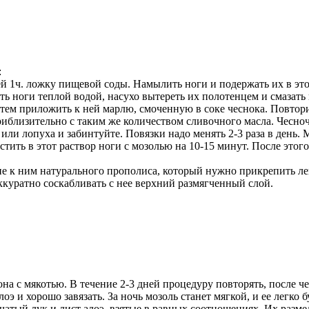
:
ней 1ч. ложку пищевой соды. Намылить ноги и подержать их в это
ь ноги теплой водой, насухо вытереть их полотенцем и смазать
атем приложить к ней марлю, смоченную в соке чеснока. Повторит
риблизительно с таким же количеством сливочного масла. Чесно
ли лопуха и забинтуйте. Повязки надо менять 2-3 раза в день. 
стить в этот раствор ноги с мозолью на 10-15 минут. После этог
 к ним натурального прополиса, который нужно прикрепить лей
ккуратно соскабливать с нее верхний размягченный слой.
на с мякотью. В течение 2-3 дней процедуру повторять, после че
 и хорошо завязать. За ночь мозоль станет мягкой, и ее легко б
пчатый лук и лист алоэ, взятые в равных соотношениях. Их разм