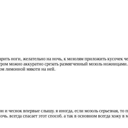
рить ноги, желательно на ночь, к мозолям приложить кусочек ч
 утром можно аккуратно срезать размягченный мозоль ножницами.
ом лимонной мякоти на ней.
мон и чеснок впервые слышу. я иногда, если мозоль серьезная, 
чь. всегда спасает этот способ. а так в основном всегда хожу в 