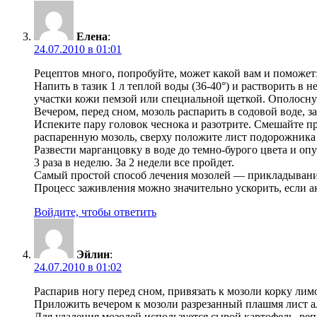
Елена
:
24.07.2010 в 01:01
Рецептов много, попробуйте, может какой вам и поможет
Напить в тазик 1 л теплой воды (36-40°) и растворить в 
участки кожи пемзой или специальной щеткой. Ополоснут
Вечером, перед сном, мозоль распарить в содовой воде, з
Испеките пару головок чеснока и разотрите. Смешайте п
распаренную мозоль, сверху положите лист подорожника и
Развести марганцовку в воде до темно-бурого цвета и опу
3 раза в неделю. За 2 недели все пройдет.
Самый простой способ лечения мозолей — прикладывание
Процесс заживления можно значительно ускорить, если а
Войдите, чтобы ответить
Эйлин
:
24.07.2010 в 01:02
Распарив ногу перед сном, привязать к мозоли корку лимо
Приложить вечером к мозоли разрезанный плашмя лист алоэ
Для удаления мозолей используется сырой картофель, ре