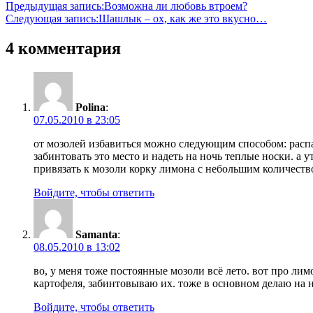
Предыдущая запись:
Возможна ли любовь втроем?
Следующая запись:
Шашлык – ох, как же это вкусно…
4 комментария
Polina
:
07.05.2010 в 23:05
от мозолей избавиться можно следующим способом: распа
забинтовать это место и надеть на ночь теплые носки. а
привязать к мозоли корку лимона с небольшим количеств
Войдите, чтобы ответить
Samanta
:
08.05.2010 в 13:02
во, у меня тоже постоянные мозоли всё лето. вот про ли
картофеля, забинтовываю их. тоже в основном делаю на но
Войдите, чтобы ответить