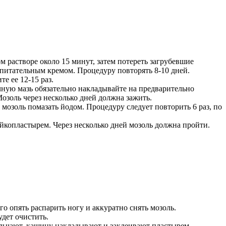
м растворе около 15 минут, затем потереть загрубевшие
 питательным кремом. Процедуру повторять 8-10 дней.
е ее 12-15 раз.
чную мазь обязательно накладывайте на предварительно
Мозоль через несколько дней должна зажить.
о мозоль помазать йодом. Процедуру следует повторить 6 раз, по
копластырем. Через несколько дней мозоль должна пройти.
го опять распарить ногу и аккуратно снять мозоль.
удет очистить.
ельчают, кашицу накладывают и заклеивают пластырем.