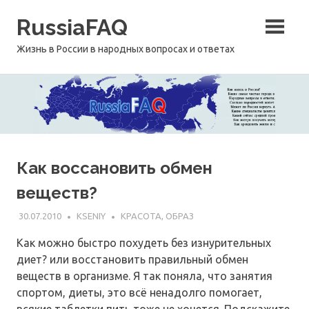
Перейти
RussiaFAQ
к
содержимому
Жизнь в России в народных вопросах и ответах
Как воссановить обмен
веществ?
30.07.2010
KSENIY
КРАСОТА, ОБРАЗ
Как можно быстро похудеть без изнурительных
диет? или восстановить правильный обмен
веществ в организме. Я так поняла, что занятия
спортом, диеты, это всё ненадолго помогает,
всякие таблетки пить тоже не хочется. Подскажите