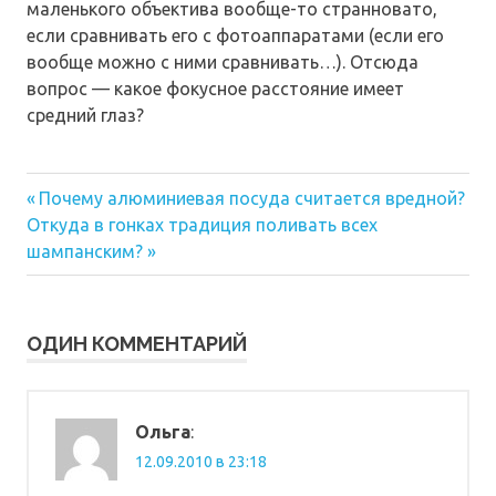
маленького объектива вообще-то странновато,
если сравнивать его с фотоаппаратами (если его
вообще можно с ними сравнивать…). Отсюда
вопрос — какое фокусное расстояние имеет
средний глаз?
Предыдущая
Навигация
Почему алюминиевая посуда считается вредной?
Следующая
запись:
Откуда в гонках традиция поливать всех
по
запись:
шампанским?
записям
ОДИН КОММЕНТАРИЙ
Ольга
:
12.09.2010 в 23:18