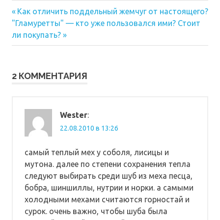
Предыдущая
Навигация
Как отличить поддельный жемчуг от настоящего?
Следующая
запись:
"Гламуретты" — кто уже пользовался ими? Стоит
по
запись:
ли покупать?
записям
2 КОММЕНТАРИЯ
Wester
:
22.08.2010 в 13:26
самый теплый мех у соболя, лисицы и
мутона. далее по степени сохранения тепла
следуют выбирать среди шуб из меха песца,
бобра, шиншиллы, нутрии и норки. а самыми
холодными мехами считаются горностай и
сурок. очень важно, чтобы шуба была