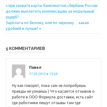
Предыдущая
Навигация
при захвате карты банкоматом,сбербанк России
запись:
должен выплатить компенсацию за моральный
по
ущерб?
Следующая
записям
Зарплата по белому, или по черному… какая
запись:
удобней и лучше?
5 КОММЕНТАРИЕВ
Павел
:
17.03.2012 в 15:20
Ну как говорят, пока сам не попробуешь
правды не узнаешь ) Что касается отзывов о
работе в ООО Формула доставки, есть сайт
где работники пишут отзывы там где