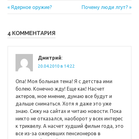
Предыдущая
Следующая
Навигация
Ядерное оружие?
Почему люди лгут?
запись:
запись:
по
записям
4 КОММЕНТАРИЯ
Дмитрий
:
20.04.2010 в 14:22
Опа! Моя больная тема! Я с детства ими
болею. Конечно жду! Еще как! Насчет
актеров, мое мнение, думаю все будут и
дальше сниматься. Хотя я даже это уже
знаю. Сижу на сайтах и читаю новости. Пока
никто не отказался, наоборот у всех интерес
к триквелу. А насчет худший фильм года, это
все из-за ожеревших пенсионеров в