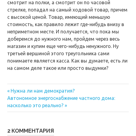
смотрит на полки, а смотрит он по часовой
стрелке, попадал на самый ходовой товар, причем
с высокой ценой. Товар, имеющий меньшую
стоимость, как правило лежит где-нибудь внизу в
неприметном месте. И получается, что пока мы
доберемся до нужного нам, пройдем через весь
магазин и купим еще чего-нибудь ненужного. Ну
третьей вершиной этого треугольника сами
понимаете является касса. Как вы думаете, есть ли
на самом деле такое или просто выдумки?
Предыдущая
Навигация
Нужна ли нам демократия?
Следующая
запись:
Автономное энергоснабжение частного дома:
по
запись:
насколько это реально?
записям
2 КОММЕНТАРИЯ