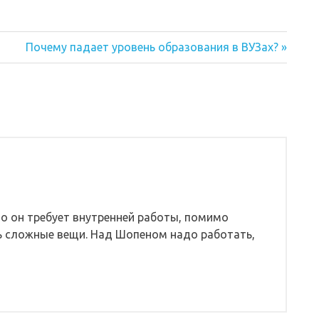
Следующая
Почему падает уровень образования в ВУЗах?
запись:
о он требует внутренней работы, помимо
ть сложные вещи. Над Шопеном надо работать,