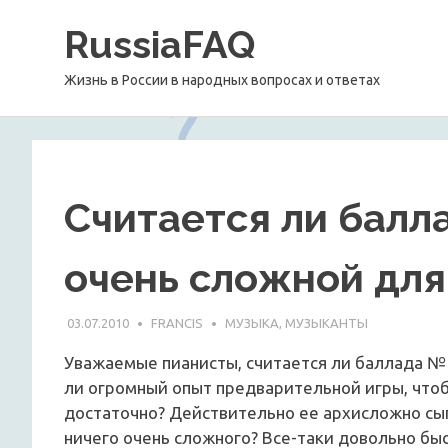
Перейти
RussiaFAQ
к
содержимому
Жизнь в России в народных вопросах и ответах
Считается ли бал
очень сложной для
03.07.2010
FRANCIS
МУЗЫКА, МУЗЫКАНТЫ
Уважаемые пианисты, считается ли баллада №
ли огромный опыт предварительной игры, чтоб
достаточно? Действительно ее архисложно сыг
ничего очень сложного? Все-таки довольно бы