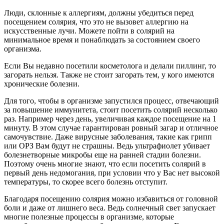
Люди, склонные к аллергиям, должны убедиться перед
посещением солярия, что это не вызовет аллергию на
искусственные лучи. Можете пойти в солярий на
минимальное время и понаблюдать за состоянием своего
организма.
Если Вы недавно посетили косметолога и делали пиллинг, то
загорать нельзя. Также не стоит загорать тем, у кого имеются
хронические болезни.
Для того, чтобы в организме запустился процесс, отвечающий
за повышение иммунитета, стоит посетить солярий несколько
раз. Например через день, увеличивая каждое посещение на 1
минуту. В этом случае гарантирован ровный загар и отличное
самочувствие. Даже вирусные заболевания, такие как грипп
или ОРЗ Вам будут не страшны. Ведь ультрафиолет убивает
болезнетворные микробы еще на ранней стадии болезни.
Поэтому очень многие знают, что если посетить солярий в
первый день недомогания, при условии что у Вас нет высокой
температуры, то скорее всего болезнь отступит.
Благодаря посещению солярия можно избавиться от головной
боли и даже от лишнего веса. Ведь солнечный свет запускает
многие полезные процессы в организме, которые