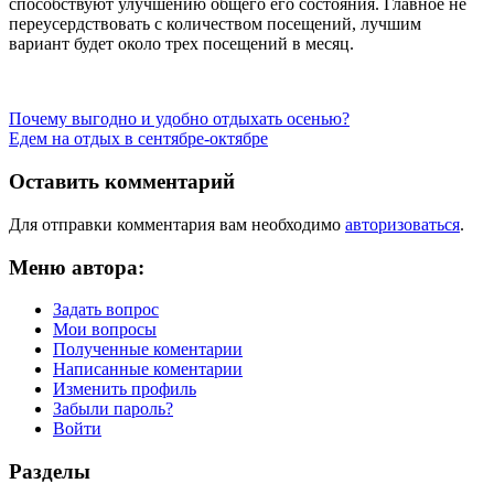
способствуют улучшению общего его состояния. Главное не
переусердствовать с количеством посещений, лучшим
вариант будет около трех посещений в месяц.
Навигация
Предыдущая
Почему выгодно и удобно отдыхать осенью?
запись:
Следующая
Едем на отдых в сентябре-октябре
по
запись:
записям
Оставить комментарий
Для отправки комментария вам необходимо
авторизоваться
.
Меню автора:
Задать вопрос
Мои вопросы
Полученные коментарии
Написанные коментарии
Изменить профиль
Забыли пароль?
Войти
Разделы