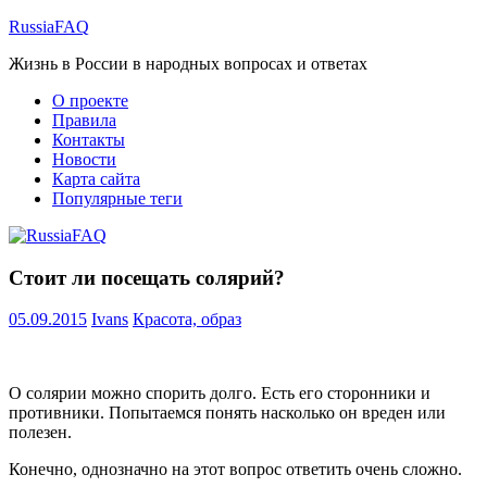
Перейти
RussiaFAQ
к
Жизнь в России в народных вопросах и ответах
содержимому
О проекте
Правила
Контакты
Новости
Карта сайта
Популярные теги
Стоит ли посещать солярий?
05.09.2015
Ivans
Красота, образ
О солярии можно спорить долго. Есть его сторонники и
противники. Попытаемся понять насколько он вреден или
полезен.
Конечно, однозначно на этот вопрос ответить очень сложно.