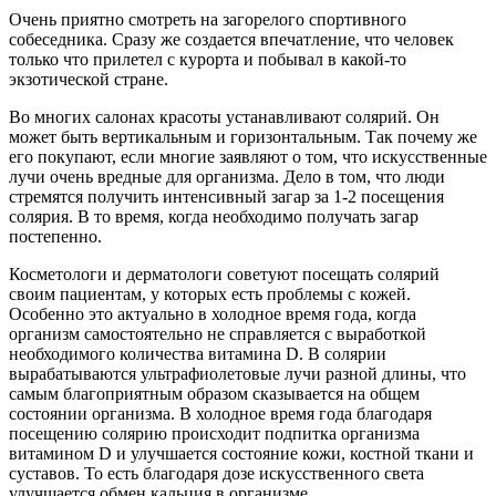
Очень приятно смотреть на загорелого спортивного
собеседника. Сразу же создается впечатление, что человек
только что прилетел с курорта и побывал в какой-то
экзотической стране.
Во многих салонах красоты устанавливают солярий. Он
может быть вертикальным и горизонтальным. Так почему же
его покупают, если многие заявляют о том, что искусственные
лучи очень вредные для организма. Дело в том, что люди
стремятся получить интенсивный загар за 1-2 посещения
солярия. В то время, когда необходимо получать загар
постепенно.
Косметологи и дерматологи советуют посещать солярий
своим пациентам, у которых есть проблемы с кожей.
Особенно это актуально в холодное время года, когда
организм самостоятельно не справляется с выработкой
необходимого количества витамина D. В солярии
вырабатываются ультрафиолетовые лучи разной длины, что
самым благоприятным образом сказывается на общем
состоянии организма. В холодное время года благодаря
посещению солярию происходит подпитка организма
витамином D и улучшается состояние кожи, костной ткани и
суставов. То есть благодаря дозе искусственного света
улучшается обмен кальция в организме.