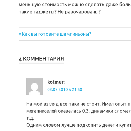
меньшую стоимость можно сделать даже больше
такие гаджеты? Не разочарованы?
Предыдущая
Навигация
Как вы готовите шампиньоны?
запись:
по
записям
4 КОММЕНТАРИЯ
kotmur
:
03.07.2010 в 21:50
На мой взгляд все-таки не стоит. Имел опыт 
мегапикселей оказалась 0,3, динамики слома
т.д.
Одним словом лучше подкопить денег и купи