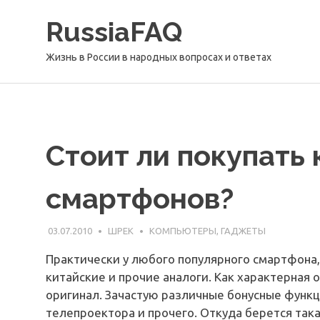
Перейти
RussiaFAQ
к
содержимому
Жизнь в России в народных вопросах и ответах
Стоит ли покупать
смартфонов?
03.07.2010
ШРЕК
КОМПЬЮТЕРЫ, ГАДЖЕТЫ
Практически у любого популярного смартфона,
китайские и прочие аналоги. Как характерная 
оригинал. Зачастую различные бонусные функц
телепроектора и прочего. Откуда берется такая